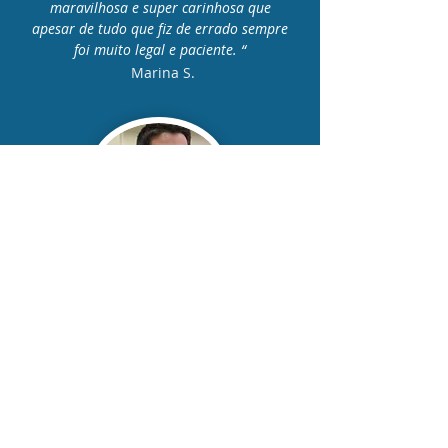
maravilhosa e super carinhosa que
apesar de tudo que fiz de errado sempre
foi muito legal e paciente. “
Marina S.
“Estou muito satisfeito com o tratamento
ortodôntico realizado pela Dra. Michelle.
Cheguei com os dentes inferiores
apinhados e estou saindo depois de 2
anos com a dentição perfeita!”
Raimundo M.