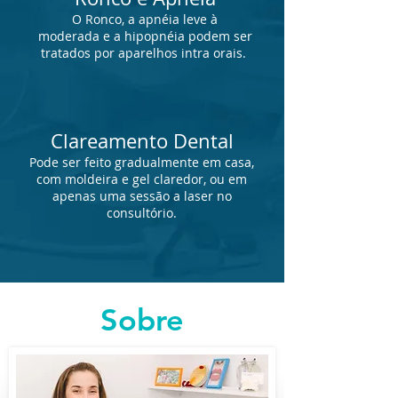
O Ronco, a apnéia leve à
moderada e a hipopnéia podem ser
tratados por aparelhos intra orais.
Clareamento Dental
Pode ser feito gradualmente em casa,
com moldeira e gel claredor, ou em
apenas uma sessão a laser no
consultório.
Sobre